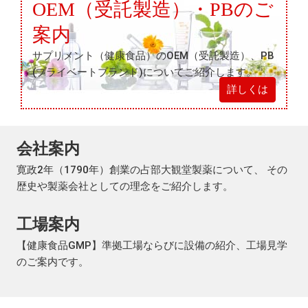
OEM（受託製造）・PBのご
案内
サプリメント（健康食品）の
OEM（受託製造）、
PB
(プライベートブランド)について
ご紹介します。
詳しくは
会社案内
寛政2年（1790年）創業の占部大観堂製薬について、 その
歴史や製薬会社としての理念をご紹介します。
工場案内
【健康食品GMP】準拠工場ならびに設備の紹介、工場見学
のご案内です。