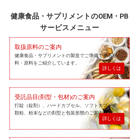
健康食品・サプリメントのOEM・PB
サービスメニュー
取扱原料
の
ご案内
健康食品・サプリメントの
製造で
ご準備できる
材
料・原料を
ご紹介しています。
詳しくは
受託品目(剤型・包材)
の
ご案内
打錠（錠剤）、
ハードカプセル、
ソフトカプセル、
顆粒、
粉末などの
剤型と
包装形態のご案内
詳しくは