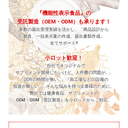
『機能性表示食品』の
受託製造（OEM・ODM）も
承ります！
多数の届出受理実績を
活かし、
「商品設計から
製造、一括表示案の
作成、届出書類作成」
全てサポート!!
小ロット歓迎！
「自社でオリジナルで
サプリメント開発したいけど、
人件費の問題が…」
「試作の時間が無い…」
「加工場などの設備の
投資が難しい…」
そんな悩みを持つ
企業様のために、
弊社では健康食品、
サプリメントの
OEM・ODM（受託製造）を
小ロットからご対応。