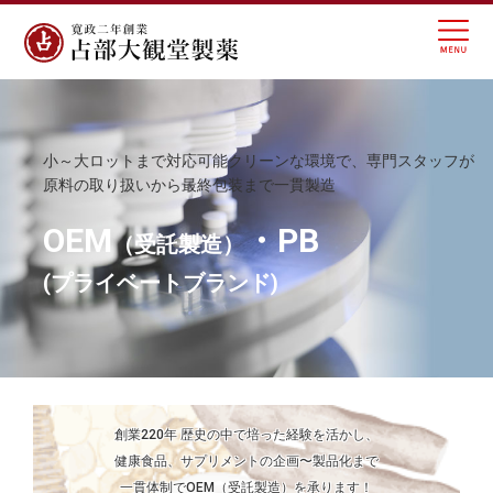
小～大ロットまで対応可能
クリーンな環境で、専門スタッフが
原料の取り扱いから最終包装まで一貫製造
OEM
・
PB
（受託製造）
OEM
・
PB
（受託製造）
(プライベートブランド)
(プライベートブランド)
サプリメント・栄養補助食品・健康食品
受託製造小ロットも大ロットも短納期!!
創業220年 歴史の中で培った経験を活かし、
健康食品、サプリメントの
企画〜製品化まで
一貫体制でOEM（受託製造）を
承ります！